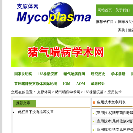
网站首页
关于我们
推荐子栏目：
国家发明
案例
|
猪
国家发明奖
168株活疫苗
猪气喘病百问
研究历史
学术前沿
首届猪肺炎支原体国际论坛
IOM
AOM
成果转让
您现在的位置：
支原体网
>
猪气喘病学术网
>
168株活疫苗
>
应用技术
应用技术文章列表
推荐文章
此栏目下没有推荐文章
[
应用技术
]
猪细菌性呼
[
应用技术
]
几种佐剂对
[
应用技术
]
猪支原体肺炎