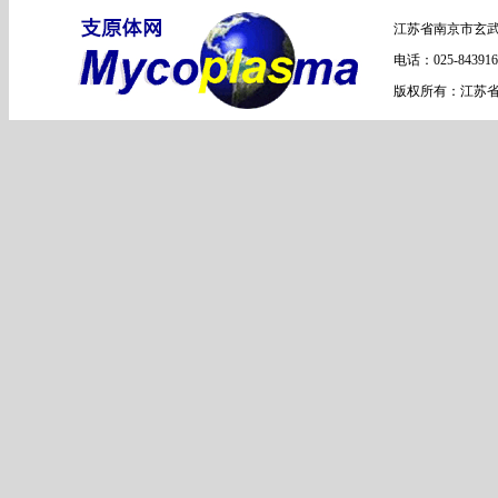
江苏省南京市玄武
电话：025-84391
版权所有：江苏省